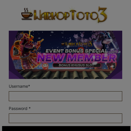
Username*
Password *