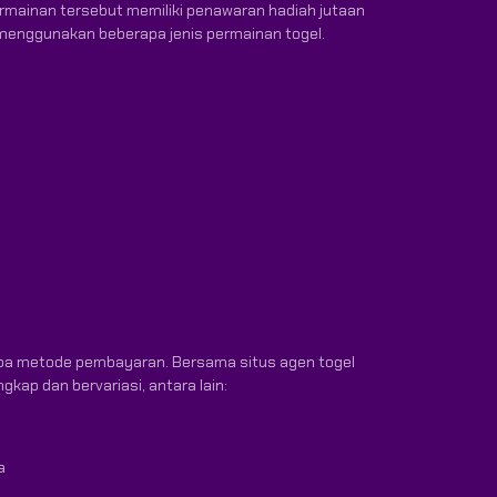
permainan tersebut memiliki penawaran hadiah jutaan
 menggunakan beberapa jenis permainan togel.
rapa metode pembayaran. Bersama situs agen togel
ap dan bervariasi, antara lain:
a