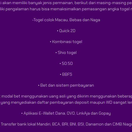
ti akan memiliki banyak jenis permainan, berikut dari masing-masing 
miliki pengalaman harus bisa memaksimalkan pemasangan angka togel
-Togel colok Macau, Bebas dan Naga
• Quick 2D
• Kombinasi togel
• Shio togel
• 50:50
• BBFS
• Bet dan sistem pembayaran
but modal bet menggunakan uang asli yang dikirim menggunakan bebe
yang menyediakan daftar pembayaran deposit maupun WD sangat lengk
• Aplikasi E-Wallet Dana, OVO, LinkAja dan Gopay
• Transfer bank lokal Mandiri, BCA, BRI, BNI, BSI, Danamon dan CIMB Niag