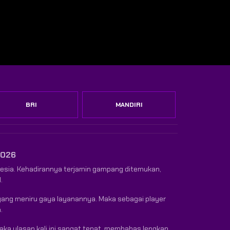
BRI
MANDIRI
2026
nesia. Kehadirannya terjamin gampang ditemukan,
.
 yang meniru gaya layanannya. Maka sebagai player
.
aka ulasan kali ini sangat tepat, membahas lengkap