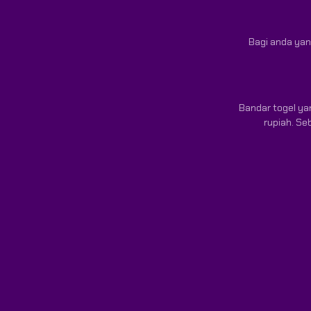
Bagi anda yan
Bandar togel ya
rupiah. Se