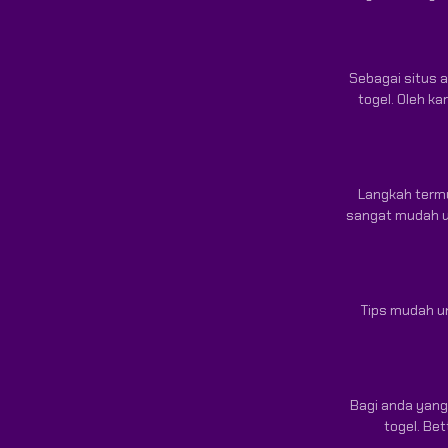
Sebagai situs 
togel. Oleh k
Langkah termu
sangat mudah u
Tips mudah u
Bagi anda yang
togel. Be