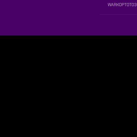
WARKOPTOTO3 s