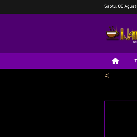
Sabtu, 08 Agustu
T