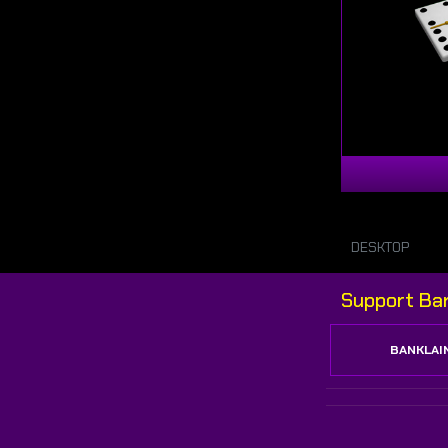
DESKTOP
Support Ba
BANKLAI