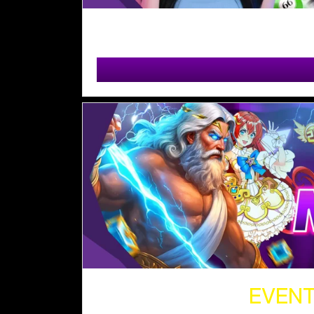
EVENT