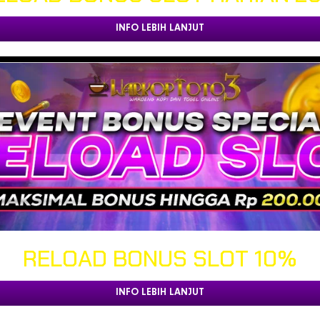
INFO LEBIH LANJUT
RELOAD BONUS SLOT 10%
INFO LEBIH LANJUT