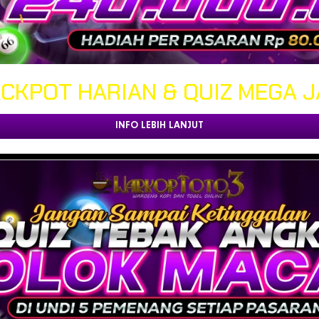
ACKPOT HARIAN & QUIZ MEGA 
INFO LEBIH LANJUT