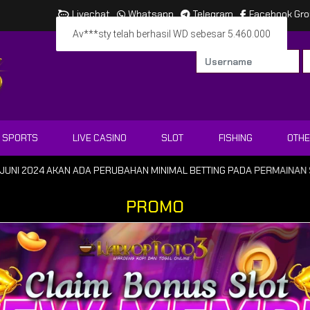
Livechat
Whatsapp
Telegram
Facebook Gr
Av***sty telah berhasil WD sebesar 5.460.000
SPORTS
LIVE CASINO
SLOT
FISHING
OTH
N ADA PERUBAHAN MINIMAL BETTING PADA PERMAINAN SLOT PADA PROV
PROMO