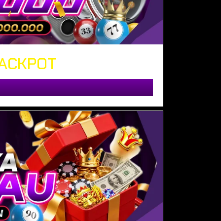
JACKPOT