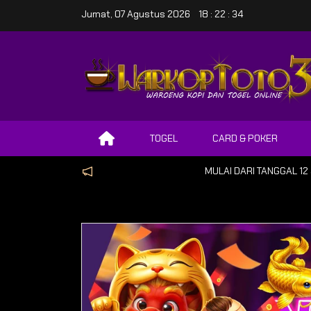
Jumat, 07 Agustus 2026 18 : 22 : 36
TOGEL
CARD & POKER
MULAI DARI TANGGAL 12 JUNI 2024 AKA