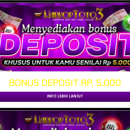
BONUS DEPOSIT RP. 5.000
INFO LEBIH LANJUT