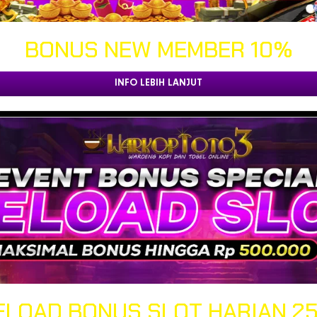
BONUS NEW MEMBER 10%
INFO LEBIH LANJUT
ELOAD BONUS SLOT HARIAN 2