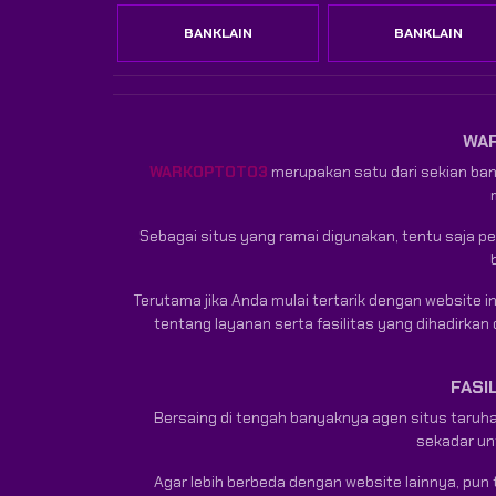
BANKLAIN
BANKLAIN
WAR
WARKOPTOTO3
merupakan satu dari sekian ban
Sebagai situs yang ramai digunakan, tentu saja p
Terutama jika Anda mulai tertarik dengan website 
tentang layanan serta fasilitas yang dihadirkan
FASI
Bersaing di tengah banyaknya agen situs taruha
sekadar un
Agar lebih berbeda dengan website lainnya, pun