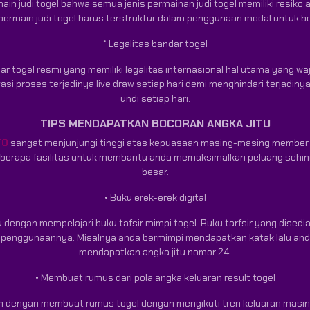
in judi togel bahwa semua jenis permainan judi togel memiliki resiko a
ermain judi togel harus terstruktur dalam penggunaan modal untuk ber
* Legalitas bandar togel
dar togel resmi yang memiliki legalitas internasional hal utama yang w
si proses terjadinya live draw setiap hari demi menghindari terjadiny
undi setiap hari.
TIPS MENDAPATKAN BOCORAN ANGKA JITU
TO
sangat menjunjungi tinggi atas kepuasaan masing-masing member 
beberapa fasilitas untuk membantu anda memaksimalkan peluang seh
besar.
• Buku erek-erek digital
engan mempelajari buku tafsir mimpi togel. Buku tarfsir yang disedi
penggunaannya. Misalnya anda bermimpi mendapatkan katak lalu and
mendapatkan angka jitu nomor 24.
• Membuat rumus dari pola angka keluaran result togel
ah dengan membuat rumus togel dengan mengikuti tren keluaran masi