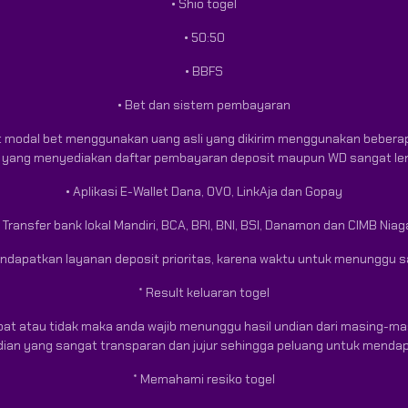
• Shio togel
• 50:50
• BBFS
• Bet dan sistem pembayaran
but modal bet menggunakan uang asli yang dikirim menggunakan bebe
yang menyediakan daftar pembayaran deposit maupun WD sangat lengk
• Aplikasi E-Wallet Dana, OVO, LinkAja dan Gopay
• Transfer bank lokal Mandiri, BCA, BRI, BNI, BSI, Danamon dan CIMB Niag
ndapatkan layanan deposit prioritas, karena waktu untuk menunggu sa
* Result keluaran togel
pat atau tidak maka anda wajib menunggu hasil undian dari masing-ma
dian yang sangat transparan dan jujur sehingga peluang untuk mendapa
* Memahami resiko togel