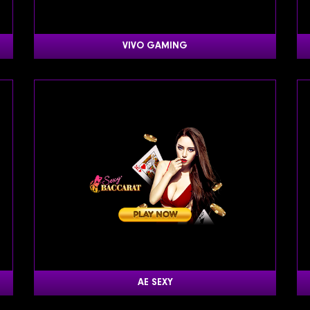
VIVO GAMING
AE SEXY