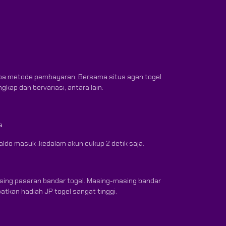
rapa metode pembayaran. Bersama situs agen togel
ap dan bervariasi, antara lain:
a
ldo masuk .kedalam akun cukup 2 detik saja.
sing pasaran bandar togel. Masing-masing bandar
tkan hadiah JP togel sangat tinggi.