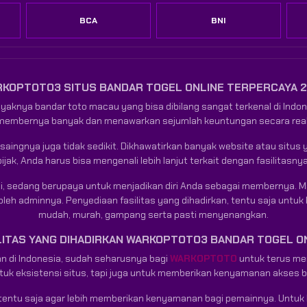
BCA
BNI
KOPTOTO3 SITUS BANDAR TOGEL ONLINE TERPERCAYA 
yaknya bandar toto macau yang bisa dibilang sangat terkenal di Indo
membernya banyak dan menawarkan sejumlah keuntungan secara real
esaingnya juga tidak sedikit. Dikhawatirkan banyak website atau situs
bijak, Anda harus bisa mengenali lebih lanjut terkait dengan fasilitasnya
ini, sedang berupaya untuk menjadikan diri Anda sebagai membernya. M
 oleh adminnya. Penyediaan fasilitas yang dihadirkan, tentu saja untuk
mudah, murah, gampang serta pasti menyenangkan.
LITAS YANG DIHADIRKAN WARKOPTOTO3 BANDAR TOGEL O
n di Indonesia, sudah seharusnya bagi
WARKOPTOTO
untuk terus me
tuk eksistensi situs, tapi juga untuk memberikan kenyamanan akses b
 tentu saja agar lebih memberikan kenyamanan bagi pemainnya. Untuk l