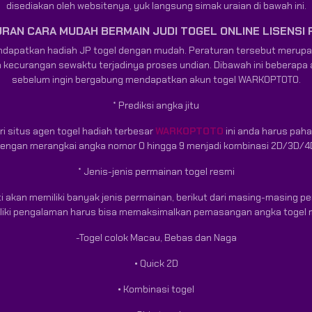
disediakan oleh websitenya, yuk langsung simak uraian di bawah ini.
URAN CARA MUDAH BERMAIN JUDI TOGEL ONLINE LISENSI 
mendapatkan hadiah JP togel dengan mudah. Peraturan tersebut merupak
ya kecurangan sewaktu terjadinya proses undian. Dibawah ini beberapa 
sebelum ingin bergabung mendapatkan akun togel WARKOPTOTO.
* Prediksi angka jitu
i situs agen togel hadiah terbesar
WARKOPTOTO
ini anda harus pah
engan merangkai angka nomor 0 hingga 9 menjadi kombinasi 2D/3D/4
* Jenis-jenis permainan togel resmi
ti akan memiliki banyak jenis permainan, berikut dari masing-masing 
miliki pengalaman harus bisa memaksimalkan pemasangan angka togel
-Togel colok Macau, Bebas dan Naga
• Quick 2D
• Kombinasi togel