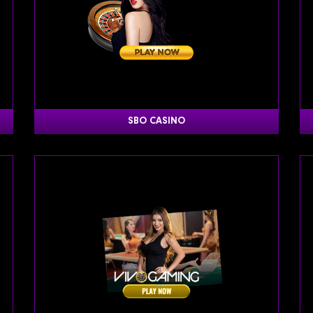
SBO CASINO