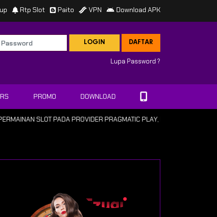
oup
Rtp Slot
Paito
VPN
Download APK
LOGIN
DAFTAR
Lupa Password ?
ERS
PROMO
DOWNLOAD
NAN SLOT PADA PROVIDER PRAGMATIC PLAY, PG-SOFT & PLAYSTAR YAN