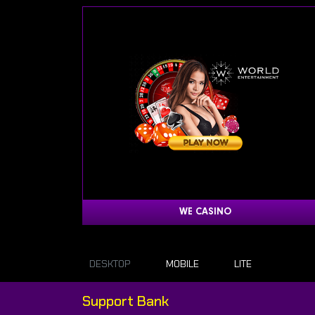
WE CASINO
DESKTOP
MOBILE
LITE
Support Bank