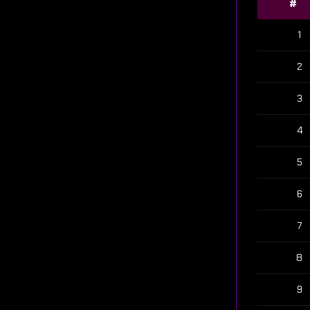
#
1
2
3
4
5
6
7
8
9