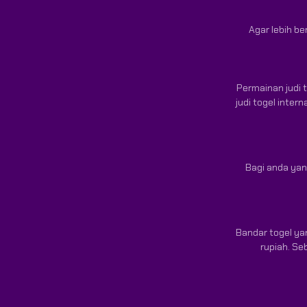
Agar lebih b
Permainan judi 
judi togel inter
Bagi anda yan
Bandar togel ya
rupiah. Se