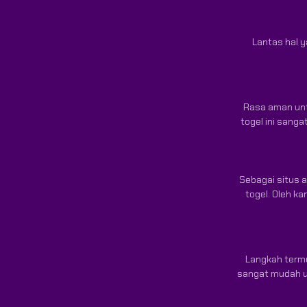
Lantas hal y
Rasa aman untu
togel ini sang
Sebagai situs 
togel. Oleh k
Langkah termu
sangat mudah u