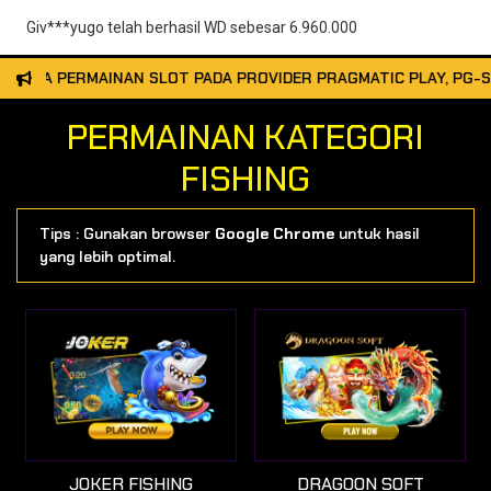
Giv***yugo telah berhasil WD sebesar 6.960.000
G PADA PERMAINAN SLOT PADA PROVIDER PRAGMATIC PLAY, PG-S
PERMAINAN KATEGORI
FISHING
Tips : Gunakan browser
Google Chrome
untuk hasil
yang lebih optimal.
JOKER FISHING
DRAGOON SOFT