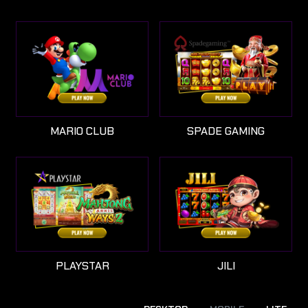
MARIO CLUB
SPADE GAMING
PLAYSTAR
JILI