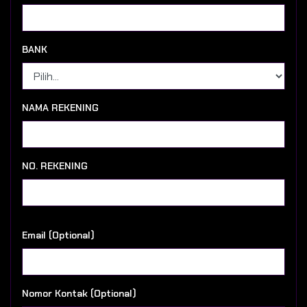
BANK
NAMA REKENING
NO. REKENING
Email (Optional)
Nomor Kontak (Optional)