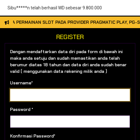
Sibu*****n telah berhasil WD sebesar 9.800.000
G PADA PERMAINAN SLOT PADA PROVIDER PRAGMATIC PLAY, PG-S
REGISTER
Dengan mendaftarkan data diri pada form di bawah ini
maka anda setuju dan sudah memastikan anda telah
berumur diatas 18 tahun dan data diri anda sudah benar
valid ( menggunakan data rekening milik anda )
Username*
Password *
Konfirmasi Password*