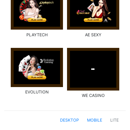
PLAYTECH
AE SEXY
EVOLUTION
WE CASINO
DESKTOP
MOBILE
LITE