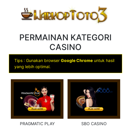
PERMAINAN KATEGORI
CASINO
Tips : Gunakan browser
Google Chrome
untuk hasil
yang lebih optimal.
PRAGMATIC PLAY
SBO CASINO