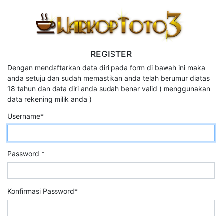
REGISTER
Dengan mendaftarkan data diri pada form di bawah ini maka
anda setuju dan sudah memastikan anda telah berumur diatas
18 tahun dan data diri anda sudah benar valid ( menggunakan
data rekening milik anda )
Username*
Password *
Konfirmasi Password*